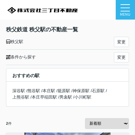
MENU
秩父鉄道 秩父駅の不動産一覧
秩父駅
変更
条件から探す
変更
おすすめの駅
深谷駅
/
熊谷駅
/
本庄駅
/
籠原駅
/
神保原駅
/
石原駅
/
上熊谷駅
/
本庄早稲田駅
/
男衾駅
/
小川町駅
2
件