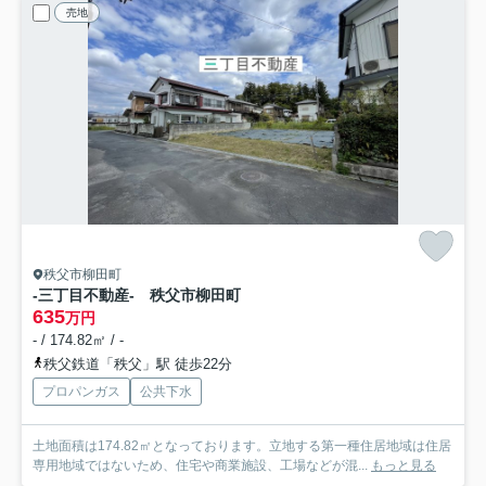
売地
秩父市柳田町
‐三丁目不動産‐ 秩父市柳田町
635
万円
- / 174.82㎡ / -
秩父鉄道「秩父」駅 徒歩22分
プロパンガス
公共下水
土地面積は174.82㎡となっております。立地する第一種住居地域は住居
専用地域ではないため、住宅や商業施設、工場などが混...
もっと見る