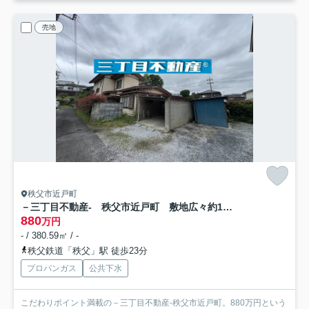
売地
秩父市近戸町
－三丁目不動産- 秩父市近戸町 敷地広々約114坪
880
万円
- / 380.59㎡ / -
秩父鉄道「秩父」駅 徒歩23分
プロパンガス
公共下水
こだわりポイント満載の－三丁目不動産-秩父市近戸町。880万円という