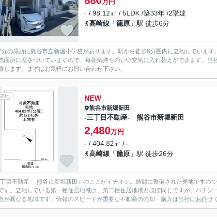
880
万円
- / 98.12㎡ / 5LDK /築33年 /2階建
高崎線
「
籠原
」駅 徒歩6分
7分の場所に熊谷市立新堀小学校があります。駅から徒歩6分圏内に立地しています
洗面所に窓をついていますので、毎朝気持ちのいい空気に入れ替えができます。当
致します。まずはお気軽にお問い合わせ下さい。
売地
NEW
熊谷市
新堀新田
‐三丁目不動産‐ 熊谷市新堀新田
2,480
万円
- / 404.82㎡ / -
高崎線
「
籠原
」駅 徒歩26分
三丁目不動産‐ 熊谷市新堀新田」のここがイチオシ。綺麗に整備された売地ですので
です。立地している第一種住居地域は、第二種住居地域とほぼ同じですが、パチン
点が異なる地域です。情報のスピードが重要な不動産の売却・購入は当社にお任せくだ