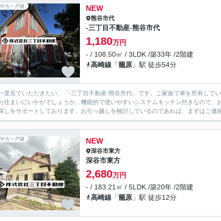
中古一戸建
NEW
熊谷市
代
‐三丁目不動産-熊谷市代
1,180
万円
- / 108.50㎡ / 3LDK /築33年 /2階建
高崎線
「
籠原
」駅 徒歩54分
一度見ていただきたい、「‐三丁目不動産-熊谷市代」です。ご家族で車を所有してい
お住まいにいかがでしょうか。機能的で使いやすいシステムキッチン付きなので、
探しをサポートしております。お引っ越しを検討しているのであれば、まずはご連
中古一戸建
NEW
深谷市
東方
深谷市東方
2,680
万円
- / 183.21㎡ / 5LDK /築20年 /2階建
高崎線
「
籠原
」駅 徒歩12分