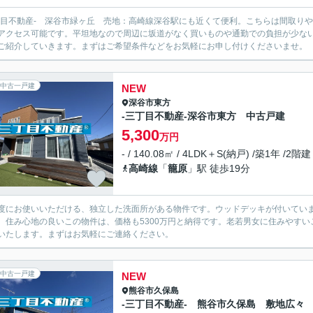
丁目不動産- 深谷市緑ヶ丘 売地：高崎線深谷駅にも近くて便利。こちらは間取り
アクセス可能です。平坦地なので周辺に坂道がなく買いものや通勤での負担が少な
ご紹介していきます。まずはご希望条件などをお気軽にお申し付けくださいませ。
中古一戸建
NEW
深谷市
東方
-三丁目不動産-深谷市東方 中古戸建
5,300
万円
- / 140.08㎡ / 4LDK＋S(納戸) /築1年 /2階建
高崎線
「
籠原
」駅 徒歩19分
度にお使いいただける、独立した洗面所がある物件です。ウッドデッキが付いてい
。住み心地の良いこの物件は、価格も5300万円と納得です。老若男女に住みやす
いたします。まずはお気軽にご連絡ください。
中古一戸建
NEW
熊谷市
久保島
-三丁目不動産- 熊谷市久保島 敷地広々