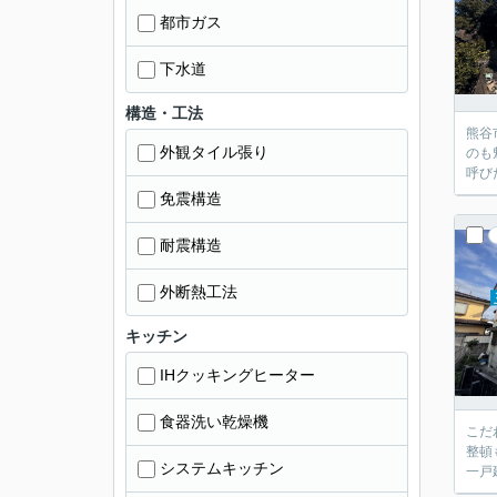
都市ガス
下水道
構造・工法
熊谷
外観タイル張り
のも
呼び
免震構造
耐震構造
外断熱工法
キッチン
IHクッキングヒーター
食器洗い乾燥機
こだ
整頓
システムキッチン
一戸