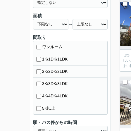
面積
～
間取り
ワンルーム
ぜひ
1K/1DK/1LDK
しい
まい
2K/2DK/2LDK
3K/3DK/3LDK
4K/4DK/4LDK
5K以上
駅・バス停からの時間