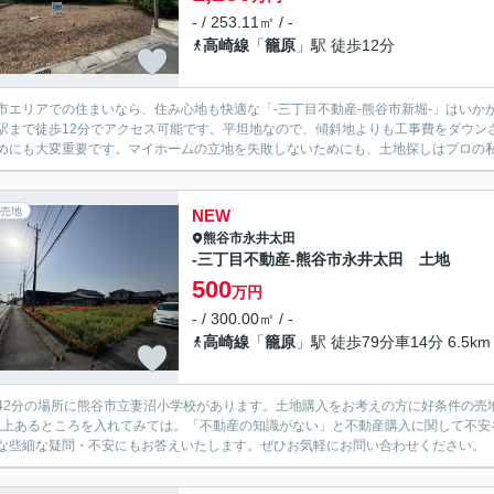
- / 253.11㎡ / -
高崎線
「
籠原
」駅 徒歩12分
市エリアでの住まいなら、住み心地も快適な「-三丁目不動産-熊谷市新堀-」はいか
駅まで徒歩12分でアクセス可能です。平坦地なので、傾斜地よりも工事費をダウン
めにも大変重要です。マイホームの立地を失敗しないためにも、土地探しはプロの
売地
NEW
熊谷市
永井太田
-三丁目不動産-熊谷市永井太田 土地
500
万円
- / 300.00㎡ / -
高崎線
「
籠原
」駅 徒歩79分車14分 6.5km
42分の場所に熊谷市立妻沼小学校があります。土地購入をお考えの方に好条件の売
以上あるところを入れてみては。「不動産の知識がない」と不動産購入に関して不安
な些細な疑問・不安にもお答えいたします。ぜひお気軽にお問い合わせください。