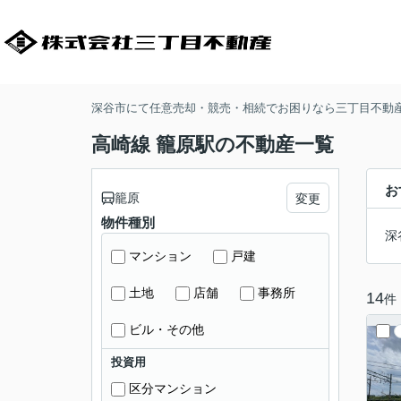
深谷市にて任意売却・競売・相続でお困りなら三丁目不動
高崎線 籠原駅の不動産一覧
お
籠原
変更
物件種別
深
マンション
戸建
土地
店舗
事務所
14
件
ビル・その他
投資用
区分マンション