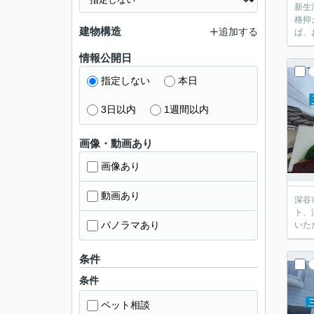
新生
格抑
建物構造
追加する
ば、
情報公開日
指定しない
本日
3日以内
1週間以内
画像・動画あり
画像あり
動画あり
深谷
ト、
パノラマあり
いた
条件
条件
ペット相談