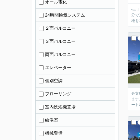
オール電化
‐三
24時間換気システム
分で
地を
２面バルコニー
３面バルコニー
両面バルコニー
エレベーター
個別空調
フローリング
身支
ます
ート
室内洗濯機置場
給湯室
機械警備