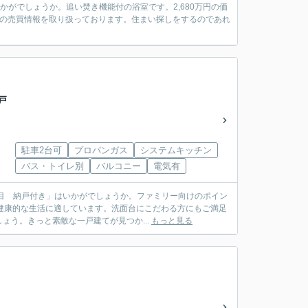
かがでしょうか。追い焚き機能付の浴室です。2,680万円の価
辺の売買情報を取り扱っております。住まい探しをするのであれ
戸
駐車2台可
プロパンガス
システムキッチン
バス・トイレ別
バルコニー
電気有
丁目 納戸付き」はいかがでしょうか。ファミリー向けのポイン
健康的な生活に適しています。洗面台にこだわる方にもご満足
う。きっと素敵な一戸建てが見つか...
もっと見る