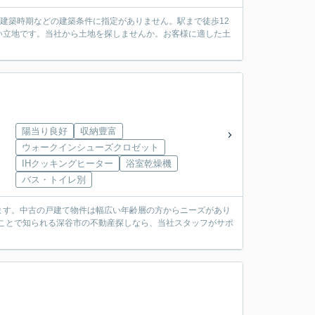
や建築時期などの建築条件に指定がありません。駅まで徒歩12
い立地です。当社から土地を探しませんか。お客様に適した土
陽当り良好
収納豊富
ウォークインシューズクロゼット
IHクッキングヒーター
浴室乾燥機
バス・トイレ別
ます。中古の戸建て物件は幅広い年齢層の方からニーズがあり
いことで知られる深谷市の不動産探しなら、当社スタッフがサポ