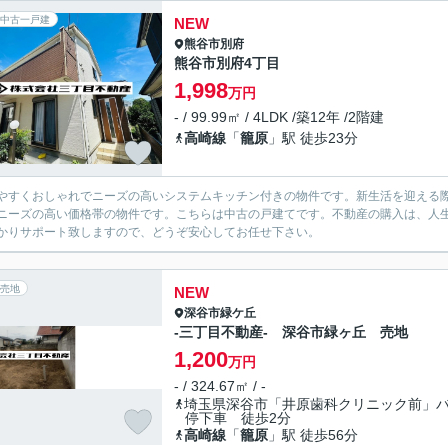
中古一戸建
NEW
熊谷市
別府
熊谷市別府4丁目
1,998
万円
- / 99.99㎡ / 4LDK /築12年 /2階建
高崎線
「
籠原
」駅 徒歩23分
やすくおしゃれでニーズの高いシステムキッチン付きの物件です。新生活を迎える際は
ニーズの高い価格帯の物件です。こちらは中古の戸建てです。不動産の購入は、人
かりサポート致しますので、どうぞ安心してお任せ下さい。
売地
NEW
深谷市
緑ケ丘
‐三丁目不動産- 深谷市緑ヶ丘 売地
1,200
万円
- / 324.67㎡ / -
埼玉県深谷市「井原歯科クリニック前」
停下車 徒歩2分
高崎線
「
籠原
」駅 徒歩56分