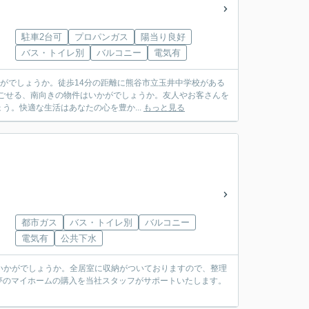
駐車2台可
プロパンガス
陽当り良好
バス・トイレ別
バルコニー
電気有
かがでしょうか。徒歩14分の距離に熊谷市立玉井中学校がある
過ごせる、南向きの物件はいかがでしょうか。友人やお客さんを
。快適な生活はあなたの心を豊か...
もっと見る
都市ガス
バス・トイレ別
バルコニー
電気有
公共下水
にいかがでしょうか。全居室に収納がついておりますので、整理
夢のマイホームの購入を当社スタッフがサポートいたします。