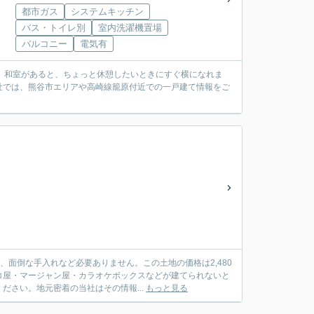
都市ガス
システムキッチン
バス・トイレ別
室内洗濯機置場
バルコニー
電気有
。和室があると、ちょっと休憩したいときにすぐ横になれま
社では、熊谷市エリアや高崎線籠原付近での一戸建て情報をご
、面倒な手入れなど必要ありません。この土地の価格は2,480
コ屋・マージャン屋・カラオケボックスなどが建てられないと
さい。地元密着の当社はその情報...
もっと見る