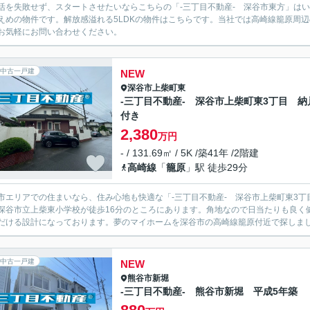
活を失敗せず、スタートさせたいならこちらの「-三丁目不動産- 深谷市東方」はい
えめの物件です。解放感溢れる5LDKの物件はこちらです。当社では高崎線籠原周
お気軽にお問い合わせください。
中古一戸建
NEW
深谷市
上柴町東
-三丁目不動産- 深谷市上柴町東3丁目 納
付き
2,380
万円
- / 131.69㎡ / 5K /築41年 /2階建
高崎線
「
籠原
」駅 徒歩29分
市エリアでの住まいなら、住み心地も快適な「-三丁目不動産- 深谷市上柴町東3
深谷市立上柴東小学校が徒歩16分のところにあります。角地なので日当たりも良く
だける設計になっております。夢のマイホームを深谷市の高崎線籠原付近で探しましょ
中古一戸建
NEW
熊谷市
新堀
-三丁目不動産- 熊谷市新堀 平成5年築