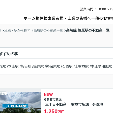
営業時間：10:00〜19
ホーム
物件検索
業者様・士業の皆様へ
一般のお客
高崎線 籠原駅の不動産一覧
産
沿線・駅から探す
高崎線の不動産一覧
すすめの駅
谷駅
/
本庄駅
/
熊谷駅
/
籠原駅
/
神保原駅
/
石原駅
/
上熊谷駅
/
本庄早稲田駅
売地
NEW
熊谷市
新堀
-三丁目不動産- 熊谷市新堀 分譲地
1,250
万円