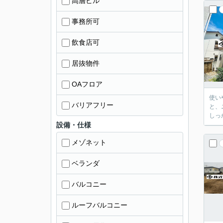
高層ビル
事務所可
飲食店可
居抜物件
OAフロア
使い
バリアフリー
と、
しっ
設備・仕様
メゾネット
ベランダ
バルコニー
ルーフバルコニー