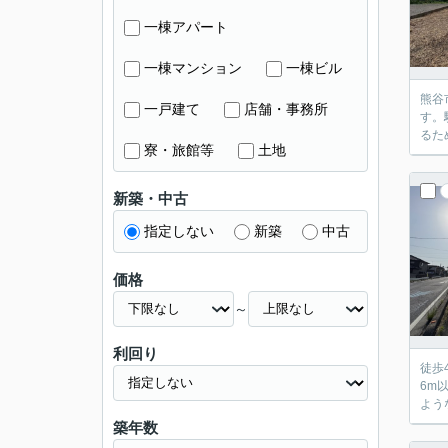
一棟アパート
一棟マンション
一棟ビル
熊谷
一戸建て
店舗・事務所
す。
るた
寮・旅館等
土地
新築・中古
指定しない
新築
中古
価格
～
利回り
徒歩
6m
よう
築年数