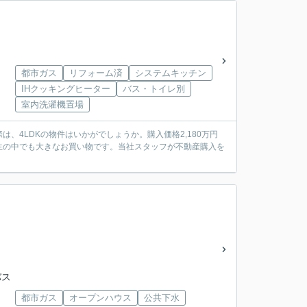
都市ガス
リフォーム済
システムキッチン
IHクッキングヒーター
バス・トイレ別
室内洗濯機置場
、4LDKの物件はいかがでしょうか。購入価格2,180万円
生の中でも大きなお買い物です。当社スタッフが不動産購入を
バス
都市ガス
オープンハウス
公共下水