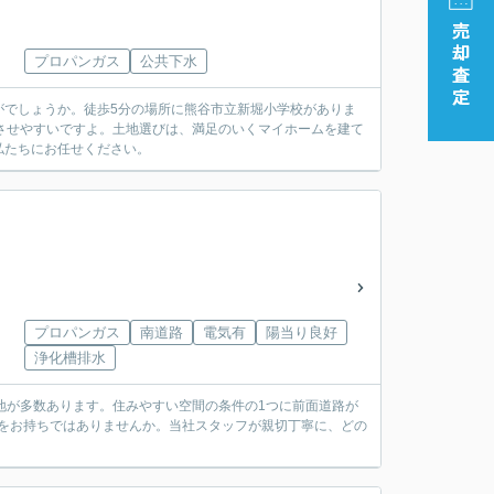
プロパンガス
公共下水
がでしょうか。徒歩5分の場所に熊谷市立新堀小学校がありま
させやすいですよ。土地選びは、満足のいくマイホームを建て
私たちにお任せください。
プロパンガス
南道路
電気有
陽当り良好
浄化槽排水
地が多数あります。住みやすい空間の条件の1つに前面道路が
をお持ちではありませんか。当社スタッフが親切丁寧に、どの