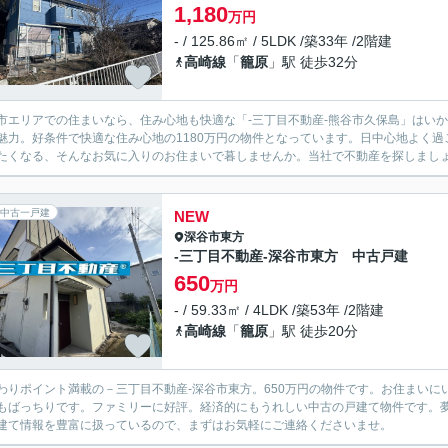
1,180
万円
- / 125.86㎡ / 5LDK /築33年 /2階建
高崎線
「
籠原
」駅 徒歩32分
市エリアでの住まいなら、住み心地も快適な「-三丁目不動産-熊谷市久保島」はい
魅力。好条件で快適な住み心地の1180万円の物件となっています。日中心地よく
たくなる、そんなお気に入りのお住まいで暮しませんか。当社で不動産を探しましょう
中古一戸建
NEW
深谷市
東方
-三丁目不動産-深谷市東方 中古戸建
650
万円
- / 59.33㎡ / 4LDK /築53年 /2階建
高崎線
「
籠原
」駅 徒歩20分
わりポイント満載の－三丁目不動産-深谷市東方。650万円の物件です。お住まい
もばっちりです。ファミリーに好評。経済的にもうれしい中古の戸建て物件です。
建て情報を豊富に扱っているので、まずはお気軽にご連絡くださいませ。