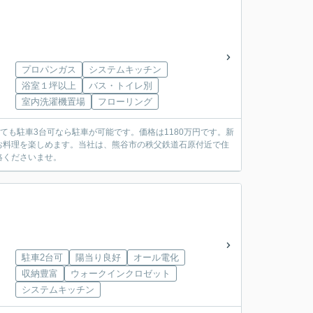
プロパンガス
システムキッチン
浴室１坪以上
バス・トイレ別
室内洗濯機置場
フローリング
ても駐車3台可なら駐車が可能です。価格は1180万円です。新
お料理を楽しめます。当社は、熊谷市の秩父鉄道石原付近で住
絡くださいませ。
駐車2台可
陽当り良好
オール電化
収納豊富
ウォークインクロゼット
システムキッチン