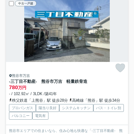
中古一戸建
熊谷市万吉
-三丁目不動産- 熊谷市万吉 軽量鉄骨造
780
万円
- / 102.92㎡ / 3LDK /築41年
秩父鉄道「上熊谷」駅 徒歩28分
高崎線「熊谷」駅 徒歩34分
プロパンガス
陽当り良好
システムキッチン
バス・トイレ別
バルコニー
電気有
熊谷市エリアでの住まいなら、住み心地も快適な「-三丁目不動産- 熊