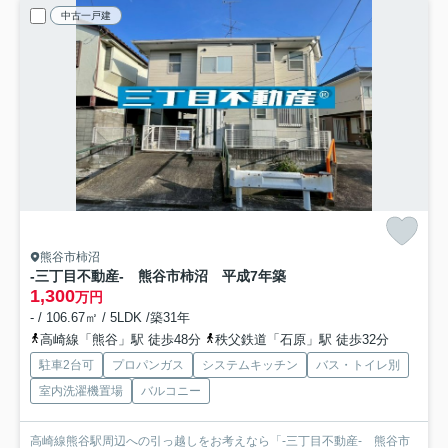
中古一戸建
熊谷市柿沼
-三丁目不動産- 熊谷市柿沼 平成7年築
1,300
万円
- / 106.67㎡ / 5LDK /築31年
高崎線「熊谷」駅 徒歩48分
秩父鉄道「石原」駅 徒歩32分
駐車2台可
プロパンガス
システムキッチン
バス・トイレ別
室内洗濯機置場
バルコニー
高崎線熊谷駅周辺への引っ越しをお考えなら「-三丁目不動産- 熊谷市