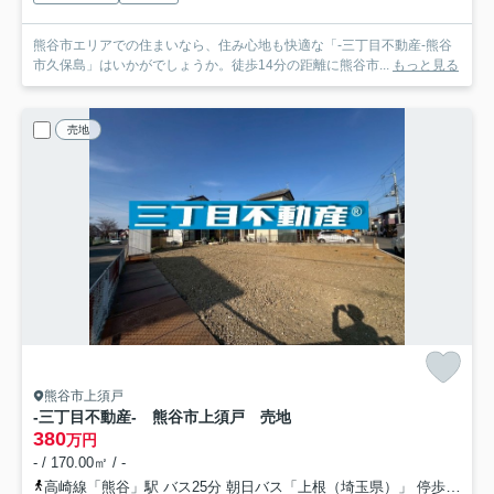
熊谷市エリアでの住まいなら、住み心地も快適な「-三丁目不動産-熊谷
市久保島」はいかがでしょうか。徒歩14分の距離に熊谷市...
もっと見る
売地
熊谷市上須戸
-三丁目不動産- 熊谷市上須戸 売地
380
万円
- / 170.00㎡ / -
高崎線「熊谷」駅 バス25分 朝日バス「上根（埼玉県）」 停歩30分車26分 9.4km