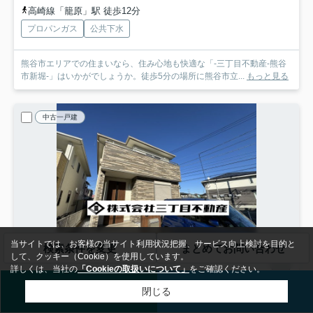
高崎線「籠原」駅 徒歩12分
プロパンガス
公共下水
熊谷市エリアでの住まいなら、住み心地も快適な「-三丁目不動産-熊谷
市新堀-」はいかがでしょうか。徒歩5分の場所に熊谷市立...
もっと見る
中古一戸建
当サイトでは、お客様の当サイト利用状況把握、サービス向上検討を目的と
検索条件を変更
まとめてお問い合わせ
して、クッキー（Cookie）を使用しています。
詳しくは、当社の
「Cookieの取扱いについて」
をご確認ください。
熊谷市石原
ご相談予約
売却査定
閉じる
‐三丁目不動産- 熊谷市石原 平成29年築