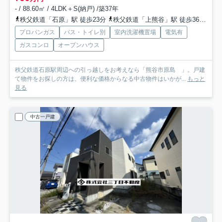
- / 88.60㎡ / 4LDK＋S(納戸) /築37年
秩父鉄道「石原」駅 徒歩23分
秩父鉄道「上熊谷」駅 徒歩36分
高
プロパンガス
バス・トイレ別
室内洗濯機置場
電気有
ガスコンロ
オープンハウス
秩父鉄道石原駅周辺への引っ越しをお考えなら「熊谷市原島 」。戸建
て物件をお探しの方は、便利な価格からなる中古物件はいかが...
もっと
見る
中古一戸建