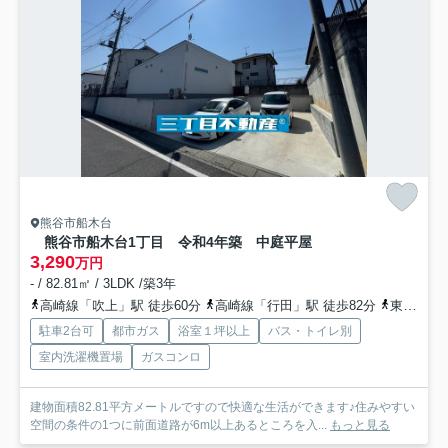
熊谷市船木台
熊谷市船木台1丁目 令和4年築 中庭平屋
3,290
万円
- / 82.81㎡ / 3LDK /築3年
高崎線「吹上」駅 徒歩60分
高崎線「行田」駅 徒歩82分
東武東上線「東松山」駅 徒歩66分
駐車2台可
都市ガス
浴室１坪以上
バス・トイレ別
室内洗濯機置場
ガスコンロ
建物面積82.81平方メートルですので快適な生活ができます♪住みやすい
空間の条件の1つに前面道路が6m以上あるところを入...
もっと見る