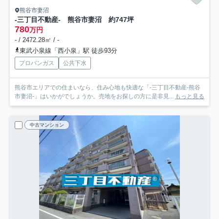
熊谷市妻沼
-三丁目不動産- 熊谷市妻沼 約747坪
780
万円
- / 2472.28㎡ / -
東武小泉線「西小泉」駅 徒歩93分
プロパンガス
公共下水
熊谷市エリアでの住まいなら、住み心地も快適な「-三丁目不動産-熊谷
市妻沼-」はいかがでしょうか。売地をお探しの方に是非見...
もっと見る
中古マンション