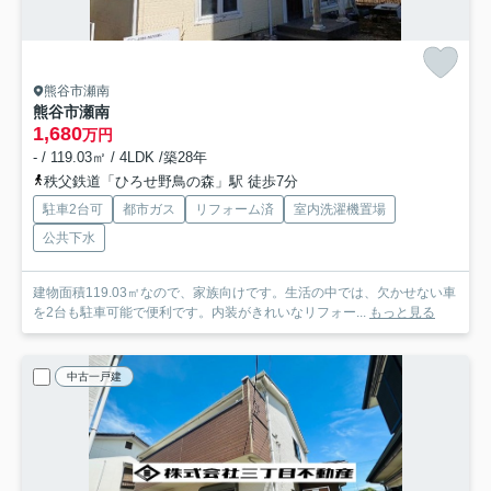
熊谷市瀬南
熊谷市瀬南
1,680
万円
- / 119.03㎡ / 4LDK /築28年
秩父鉄道「ひろせ野鳥の森」駅 徒歩7分
駐車2台可
都市ガス
リフォーム済
室内洗濯機置場
公共下水
建物面積119.03㎡なので、家族向けです。生活の中では、欠かせない車
を2台も駐車可能で便利です。内装がきれいなリフォー...
もっと見る
中古一戸建