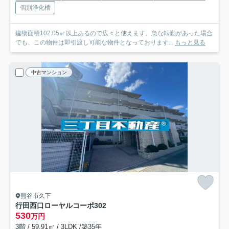
個別浄化槽
建物面積102.05㎡以上あるので広々と使えます。急な転勤があった場合
でも、この物件は即引渡し可能な物件となっております...
もっと見る
中古マンション
熊谷市久下
行田西口ローヤルコーポ
302
530
万円
3階 / 59.91㎡ / 3LDK /築35年