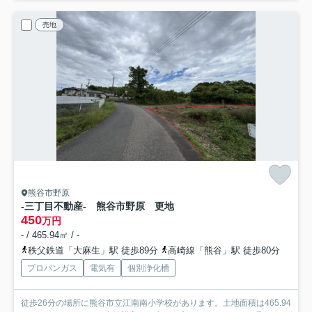
売地
熊谷市野原
‐三丁目不動産- 熊谷市野原 更地
450
万円
- / 465.94㎡ / -
秩父鉄道「大麻生」駅 徒歩89分
高崎線「熊谷」駅 徒歩80分
プロパンガス
電気有
個別浄化槽
徒歩26分の場所に熊谷市立江南南小学校があります。土地面積は465.94