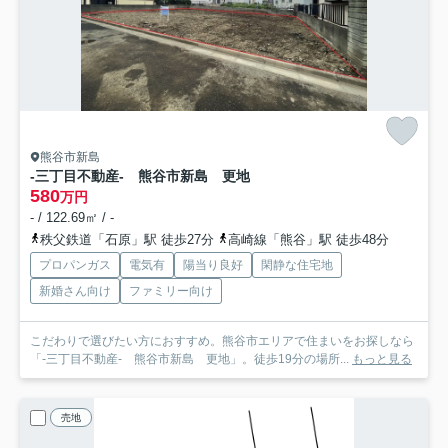
熊谷市新島
-三丁目不動産- 熊谷市新島 更地
580
万円
- / 122.69㎡ / -
秩父鉄道「石原」駅 徒歩27分
高崎線「熊谷」駅 徒歩48分
プロパンガス
電気有
陽当り良好
閑静な住宅地
新婚さん向け
ファミリー向け
こだわりで選びたい方におすすめ。熊谷市エリアで住まいをお探しなら
「-三丁目不動産- 熊谷市新島 更地」。徒歩19分の場所...
もっと見る
売地