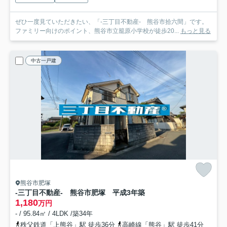
ぜひ一度見ていただきたい、「-三丁目不動産- 熊谷市拾六間」です。
ファミリー向けのポイント、熊谷市立籠原小学校が徒歩20...
もっと見る
中古一戸建
熊谷市肥塚
-三丁目不動産- 熊谷市肥塚 平成3年築
1,180
万円
- / 95.84㎡ / 4LDK /築34年
秩父鉄道「上熊谷」駅 徒歩36分
高崎線「熊谷」駅 徒歩41分