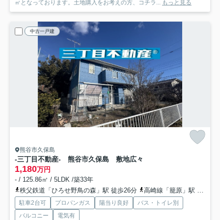
㎡となっております。土地購入をお考えの方、コチラ...
もっと見る
中古一戸建
熊谷市久保島
-三丁目不動産- 熊谷市久保島 敷地広々
1,180
万円
- / 125.86㎡ / 5LDK /築33年
秩父鉄道「ひろせ野鳥の森」駅 徒歩26分
高崎線「籠原」駅 徒歩32分
駐車2台可
プロパンガス
陽当り良好
バス・トイレ別
バルコニー
電気有