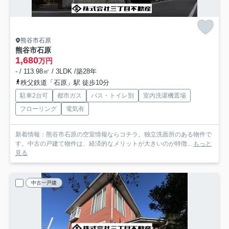
熊谷市石原
熊谷市石原
1,680
万円
- / 113.98㎡ / 3LDK /築28年
秩父鉄道「石原」駅 徒歩10分
駐車2台可
都市ガス
バス・トイレ別
室内洗濯機置場
フローリング
電気有
新着情報：熊谷市石原の空室情報ならコチラ。独立洗面所のある物件で
す。中古の戸建て物件は、経済的なメリットが大きいのが特徴...
もっと
見る
中古一戸建