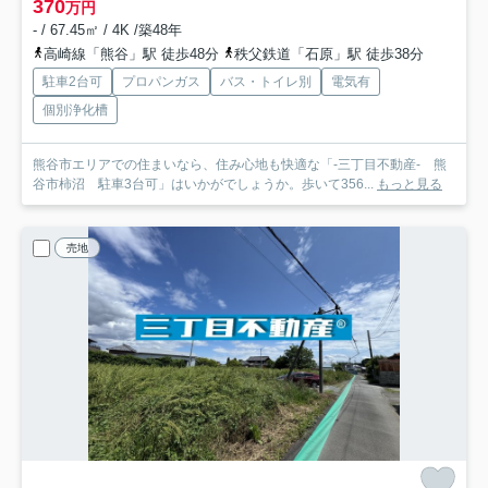
370
万円
- / 67.45㎡ / 4K /築48年
高崎線「熊谷」駅 徒歩48分
秩父鉄道「石原」駅 徒歩38分
駐車2台可
プロパンガス
バス・トイレ別
電気有
個別浄化槽
熊谷市エリアでの住まいなら、住み心地も快適な「-三丁目不動産- 熊
谷市柿沼 駐車3台可」はいかがでしょうか。歩いて356...
もっと見る
売地