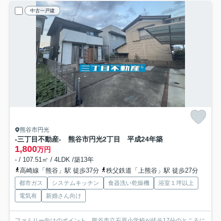
中古一戸建
熊谷市円光
-三丁目不動産- 熊谷市円光2丁目 平成24年築
1,800
万円
- / 107.51㎡ / 4LDK /築13年
高崎線「熊谷」駅 徒歩37分
秩父鉄道「上熊谷」駅 徒歩27分
都市ガス
システムキッチン
食器洗い乾燥機
浴室１坪以上
電気有
新婚さん向け
ファミリー向けのポイント、熊谷市立石原小学校が徒歩17分のところに