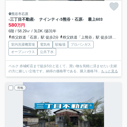
熊谷市石原
-三丁目不動産- ナインティ-5熊谷・石原- 最上
603
580
万円
6階 / 58.29㎡ / 3LDK /築31年
秩父鉄道「石原」駅 徒歩2分
秩父鉄道「上熊谷」駅 徒歩18分
高崎
室内洗濯機置場
電気有
駐輪場
プロパンガス
オープンハウス
公共下水
ベルク 赤城町店まで徒歩5分と近くて、買い物を気軽に済ませたい主婦
の方に嬉しい立地です。納得の価格帯である、購入価格78...
もっと見る
売地