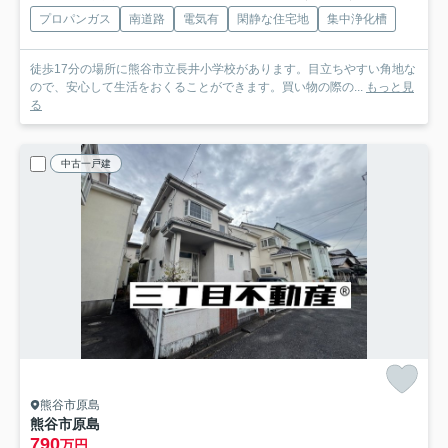
プロパンガス
南道路
電気有
閑静な住宅地
集中浄化槽
徒歩17分の場所に熊谷市立長井小学校があります。目立ちやすい角地な
ので、安心して生活をおくることができます。買い物の際の...
もっと見
る
中古一戸建
熊谷市原島
熊谷市原島
790
万円