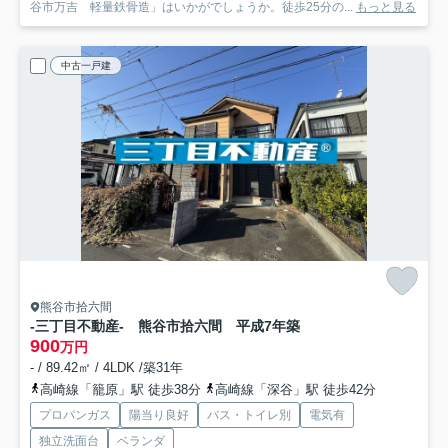
谷市万吉 軽量鉄骨造」はいかがでしょうか。徒歩25分の...
もっと見る
中古一戸建
熊谷市拾六間
-三丁目不動産- 熊谷市拾六間 平成7年築
900
万円
- / 89.42㎡ / 4LDK /築31年
高崎線「籠原」駅 徒歩38分
高崎線「深谷」駅 徒歩42分
プロパンガス
陽当り良好
バス・トイレ別
電気有
独立洗面台
ベランダ