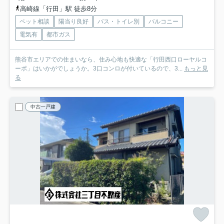
高崎線「行田」駅 徒歩8分
ペット相談
陽当り良好
バス・トイレ別
バルコニー
電気有
都市ガス
熊谷市エリアでの住まいなら、住み心地も快適な「行田西口ローヤルコ
ーポ」はいかがでしょうか。3口コンロが付いているので、3...
もっと見
る
中古一戸建