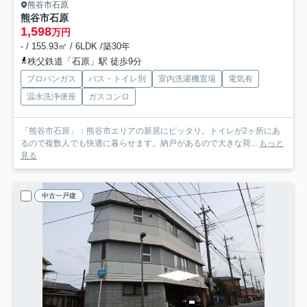
熊谷市石原
熊谷市石原
1,598
万円
- / 155.93㎡ / 6LDK /築30年
秩父鉄道「石原」駅 徒歩9分
プロパンガス
バス・トイレ別
室内洗濯機置場
電気有
温水洗浄便座
ガスコンロ
「熊谷市石原」：熊谷市エリアの新居にピッタリ。トイレが2ヶ所にあ
るので複数人でも快適に暮らせます。納戸があるので大きな荷...
もっと
見る
中古一戸建