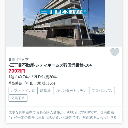
熊谷市久下
-三丁目不動産-シティホームズ行田弐番館-
104
700
万円
1階 / 49.74㎡ / 2LDK /築36年
高崎線「行田」駅 徒歩5分
バス・トイレ別
駐輪場
カウンターキッチン
プロパンガス
公共下水
大事な判断基準でもある購入価格が、900万円の物件です。専有面積
49.74平米の物件は住み心地が良いと評判です。対面式キ...
もっと見る