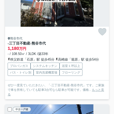
熊谷市代
‐三丁目不動産-熊谷市代
1,180
万円
- / 108.50㎡ / 3LDK /築33年
秩父鉄道「石原」駅 徒歩45分
高崎線「籠原」駅 徒歩54分
プロパンガス
システムキッチン
浴室１坪以上
バス・トイレ別
室内洗濯機置場
フローリング
ぜひ一度見ていただきたい、「‐三丁目不動産-熊谷市代」です。ご家族
で車を所有していても駐車3台可なら駐車が可能です。価格...
もっと見
る
中古一戸建