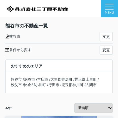
MENU
熊谷市の不動産一覧
熊谷市
変更
条件から探す
変更
おすすめのエリア
熊谷市
/
深谷市
/
本庄市
/
大里郡寄居町
/
児玉郡上里町
/
秩父市
/
比企郡小川町
/
行田市
/
児玉郡神川町
/
入間市
32
件