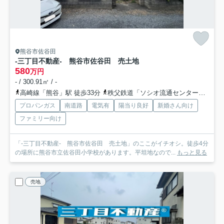
熊谷市佐谷田
-三丁目不動産- 熊谷市佐谷田 売土地
580
万円
- / 300.91㎡ / -
高崎線「熊谷」駅 徒歩33分
秩父鉄道「ソシオ流通センター」駅 徒歩20分
プロパンガス
南道路
電気有
陽当り良好
新婚さん向け
ファミリー向け
「-三丁目不動産- 熊谷市佐谷田 売土地」のここがイチオシ。徒歩4分
の場所に熊谷市立佐谷田小学校があります。平坦地なので...
もっと見る
売地