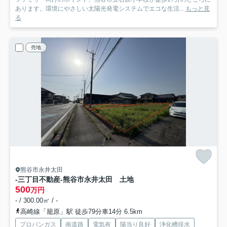
あります。環境にやさしい太陽光発電システムでエコな生活...
もっと見
る
売地
熊谷市永井太田
-三丁目不動産-熊谷市永井太田 土地
500
万円
- / 300.00㎡ / -
高崎線「籠原」駅 徒歩79分車14分 6.5km
プロパンガス
南道路
電気有
陽当り良好
浄化槽排水