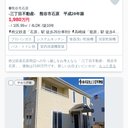
熊谷市石原
-三丁目不動産- 熊谷市石原 平成28年築
1,980
万円
- / 105.99㎡ / 4LDK /築10年
秩父鉄道「石原」駅 徒歩26分車8分
高崎線「籠原」駅 徒歩46分
秩
プロパンガス
システムキッチン
食器洗い乾燥機
浴室乾燥機
バス・トイレ別
室内洗濯機置場
秩父鉄道石原周辺への引っ越しをお考えなら「-三丁目不動産- 熊谷市
石原」。価格は2180万円です。新しいお住まいにいかが...
もっと見る
中古一戸建