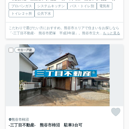
プロパンガス
システムキッチン
バス・トイレ別
電気有
トイレ２ヶ所
公共下水
こだわりで選びたい方におすすめ。熊谷市エリアで住まいをお探しなら
「-三丁目不動産- 熊谷市肥塚 平成3年築」。熊谷市立大...
もっと見る
中古一戸建
熊谷市柿沼
-三丁目不動産- 熊谷市柿沼 駐車3台可