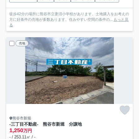
徒歩42分の場所に熊谷市立妻沼小学校があります。土地購入をお考えの
方に好条件の売地が多数あります。住みやすい空間の条件の...
もっと見
る
売地
熊谷市新堀
-三丁目不動産- 熊谷市新堀 分譲地
1,250
万円
- / 253.11㎡ / -