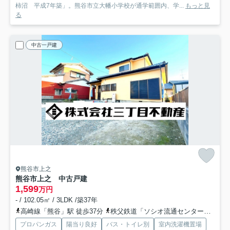
柿沼 平成7年築」。熊谷市立大幡小学校が通学範囲内、学...
もっと見
る
中古一戸建
熊谷市上之
熊谷市上之 中古戸建
1,599
万円
- / 102.05㎡ / 3LDK /築37年
高崎線「熊谷」駅 徒歩37分
秩父鉄道「ソシオ流通センター」駅 徒歩47分
プロパンガス
陽当り良好
バス・トイレ別
室内洗濯機置場