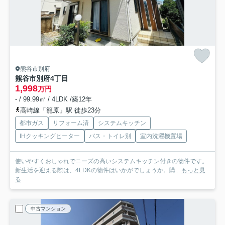
熊谷市別府
熊谷市別府4丁目
1,998
万円
- / 99.99㎡ / 4LDK /築12年
高崎線「籠原」駅 徒歩23分
都市ガス
リフォーム済
システムキッチン
IHクッキングヒーター
バス・トイレ別
室内洗濯機置場
使いやすくおしゃれでニーズの高いシステムキッチン付きの物件です。
新生活を迎える際は、4LDKの物件はいかがでしょうか。購...
もっと見
る
中古マンション