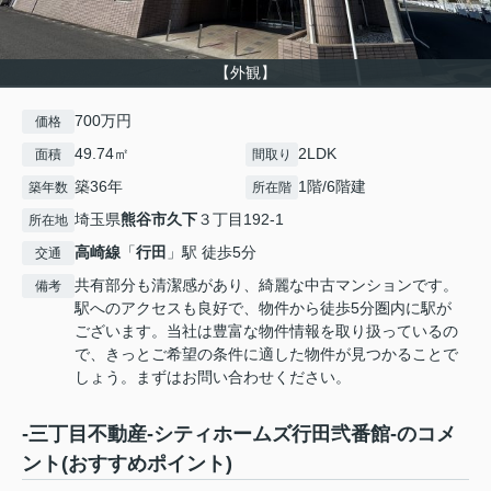
【外観】
700万円
価格
49.74㎡
2LDK
面積
間取り
築36年
1階/6階建
築年数
所在階
埼玉県
熊谷市
久下
３丁目192-1
所在地
高崎線
「
行田
」駅 徒歩5分
交通
共有部分も清潔感があり、綺麗な中古マンションです。
備考
駅へのアクセスも良好で、物件から徒歩5分圏内に駅が
ございます。当社は豊富な物件情報を取り扱っているの
で、きっとご希望の条件に適した物件が見つかることで
しょう。まずはお問い合わせください。
-三丁目不動産-シティホームズ行田弐番館-のコメ
ント(おすすめポイント)