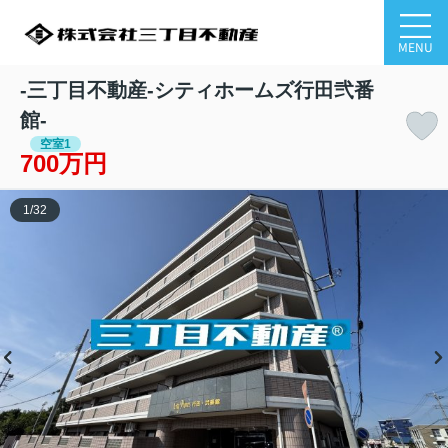
MENU
-三丁目不動産-シティホームズ行田弐番
館-
空室1
700万円
1
/
32