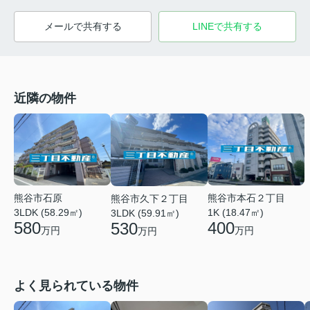
メールで共有する
LINEで共有する
近隣の物件
熊谷市石原
熊谷市本石２丁目
熊谷市久下２丁目
3LDK (58.29㎡)
1K (18.47㎡)
3LDK (59.91㎡)
580
400
530
万円
万円
万円
よく見られている物件