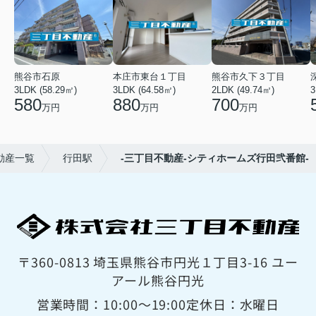
熊谷市石原
本庄市東台１丁目
熊谷市久下３丁目
3LDK (58.29㎡)
3LDK (64.58㎡)
2LDK (49.74㎡)
3
580
880
700
万円
万円
万円
動産一覧
行田駅
-三丁目不動産-シティホームズ行田弐番館-
〒360-0813 埼玉県熊谷市円光１丁目3-16 ユー
アール熊谷円光
営業時間：10:00〜19:00
定休日：水曜日