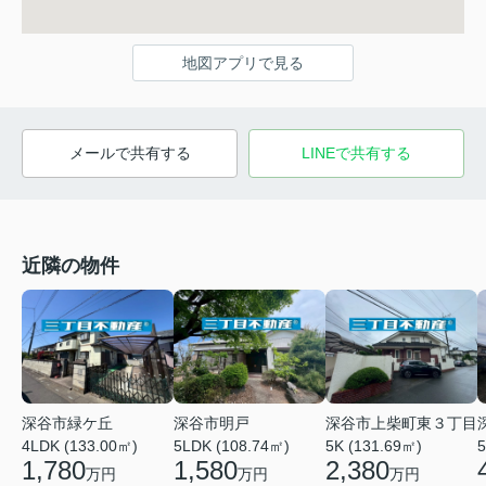
地図アプリで見る
メールで共有する
LINEで共有する
近隣の物件
深谷市緑ケ丘
深谷市明戸
深谷市上柴町東３丁目
5
4LDK (133.00㎡)
5LDK (108.74㎡)
5K (131.69㎡)
1,780
1,580
2,380
万円
万円
万円