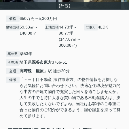
【外観】
650万円～5,300万円
価格
59.33㎡～
44.73坪～
4LDK
建物面積
土地面積
間取り
140.08㎡
90.77坪
(147.87㎡～
300.08㎡)
築53年
築年数
埼玉県
深谷市
東方
3766-51
所在地
高崎線
「
籠原
」駅 徒歩20分
交通
「－三丁目不動産-深谷市東方」の物件情報をお探しな
備考
らお気軽にお問い合わせ下さい。快適な住環境が魅力的
な中古の戸建て物件で充実した日々を過ごしませんか。
人生の中でも特に大きな買い物である不動産購入は、決
して失敗したくないですよね。当社はお客様のご希望に
合った物件のご紹介ができるよう、誠心誠意を持って努
めて参ります。