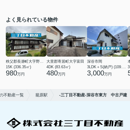
よく見られている物件
秩父郡長瀞町大字野上下郷
大里郡寄居町大字富田
深谷市岡
15K (336.35㎡)
4DK (83.63㎡)
3LDK＋S(納戸) (109.80㎡)
980
480
3,000
万円
万円
万円
の不動産一覧
籠原駅
-三丁目不動産-深谷市東方 中古戸建