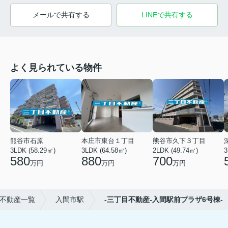
メールで共有する
LINEで共有する
よく見られている物件
熊谷市石原
本庄市東台１丁目
熊谷市久下３丁目
3LDK (58.29㎡)
3LDK (64.58㎡)
2LDK (49.74㎡)
3
580
880
700
万円
万円
万円
不動産一覧
入間市駅
-三丁目不動産-入間駅前プラザ6号棟-