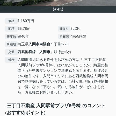
【外観】
1,180万円
価格
65.78㎡
3LDK
面積
間取り
築40年
4階/5階建
築年数
所在階
埼玉県
入間市
向陽台
１丁目1-20
所在地
西武池袋線
「
入間市
」駅 徒歩6分
交通
入間市周辺にある物件をお求めの方は「-三丁目不動産-
備考
入間駅前プラザ6号棟-」はいかがでしょうか。綺麗に整
備された中古マンションで清潔感を感じます。駅徒歩6
分の物件です。入間市エリアにある西武池袋線入間市周
辺で物件探しをしている方は、当社が取り扱う物件情報
をご覧になって下さい。気になる物件がございました
ら、お気軽にお問い合わせ下さい。
-三丁目不動産-入間駅前プラザ6号棟-のコメント
(おすすめポイント)