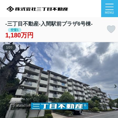
MENU
-三丁目不動産-入間駅前プラザ6号棟-
空室1
1,180万円
1
/
20