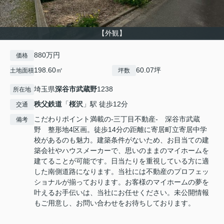
【外観】
880万円
価格
198.60㎡
60.07坪
土地面積
坪数
埼玉県
深谷市
武蔵野
1238
所在地
秩父鉄道
「
桜沢
」駅 徒歩12分
交通
こだわりポイント満載の-三丁目不動産- 深谷市武蔵
備考
野 整形地4区画。徒歩14分の距離に寄居町立寄居中学
校があるのも魅力。建築条件がないため、お目当ての建
築会社やハウスメーカーで、思いのままのマイホームを
建てることが可能です。日当たりを重視している方に適
した南側道路になります。当社には不動産のプロフェッ
ショナルが揃っております。お客様のマイホームの夢を
叶えるお手伝いは、当社にお任せください。未公開情報
もご用意し、お問い合わせをお待ちしております。