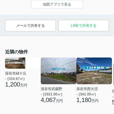
地図アプリで見る
メールで共有する
LINEで共有する
近隣の物件
深谷市緑ケ丘
- (324.67㎡)
1,200
万円
深谷市武蔵野
深谷市西大沼
- (1921.00㎡)
- (341.00㎡)
-
4,067
1,180
万円
万円