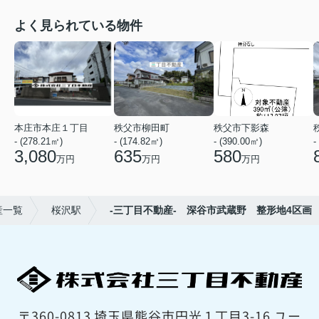
よく見られている物件
本庄市本庄１丁目
秩父市柳田町
秩父市下影森
- (278.21㎡)
- (174.82㎡)
- (390.00㎡)
-
3,080
635
580
万円
万円
万円
産一覧
桜沢駅
-三丁目不動産- 深谷市武蔵野 整形地4区画
〒360-0813 埼玉県熊谷市円光１丁目3-16 ユー