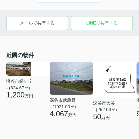
メールで共有する
LINEで共有する
近隣の物件
深谷市緑ケ丘
- (324.67㎡)
1,200
万円
深谷市武蔵野
深谷市大谷
- (1921.00㎡)
-
- (252.00㎡)
4,067
万円
50
万円