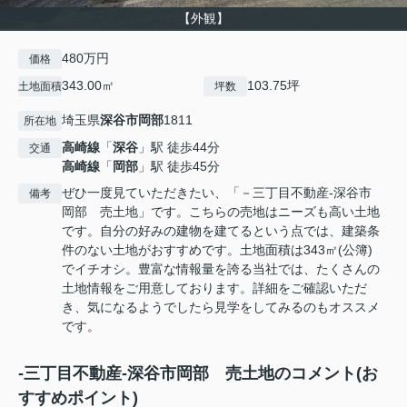
【外観】
480万円
価格
343.00㎡
103.75坪
土地面積
坪数
埼玉県
深谷市
岡部
1811
所在地
高崎線
「
深谷
」駅 徒歩44分
交通
高崎線
「
岡部
」駅 徒歩45分
ぜひ一度見ていただきたい、「－三丁目不動産-深谷市
備考
岡部 売土地」です。こちらの売地はニーズも高い土地
です。自分の好みの建物を建てるという点では、建築条
件のない土地がおすすめです。土地面積は343㎡(公簿)
でイチオシ。豊富な情報量を誇る当社では、たくさんの
土地情報をご用意しております。詳細をご確認いただ
き、気になるようでしたら見学をしてみるのもオススメ
です。
-三丁目不動産-深谷市岡部 売土地のコメント(お
すすめポイント)