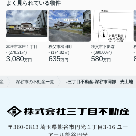
よく見られている物件
本庄市本庄１丁目
秩父市柳田町
秩父市下影森
- (278.21㎡)
- (174.82㎡)
- (390.00㎡)
-
3,080
635
580
万円
万円
万円
産
深谷市の不動産一覧
-三丁目不動産-深谷市岡部 売土地
〒360-0813 埼玉県熊谷市円光１丁目3-16 ユー
アール熊谷円光