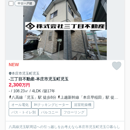
中古一戸建
NEW
本庄市児玉町児玉
‐三丁目不動産-本庄市児玉町児玉
2,300
万円
- / 108.23㎡ / 4LDK /築17年
八高線「児玉」駅 徒歩8分
上越新幹線「本庄早稲田」駅 徒歩77分
オール電化
IHクッキングヒーター
浴室乾燥機
バス・トイレ別
バルコニー
フローリング
八高線児玉駅周辺への引っ越しをお考えなら本庄市児玉町児玉◎暮らし