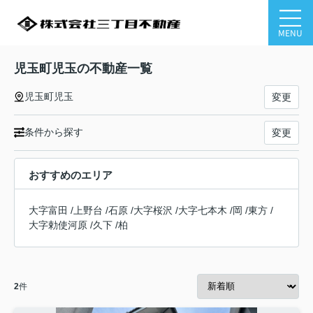
MENU
児玉町児玉の不動産一覧
児玉町児玉
変更
条件から探す
変更
おすすめのエリア
大字富田
/
上野台
/
石原
/
大字桜沢
/
大字七本木
/
岡
/
東方
/
大字勅使河原
/
久下
/
柏
2
件