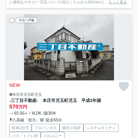
に便利なヤオコー 児玉バイパス店がこちらから362mのと...
もっと見る
中古一戸建
NEW
本庄市児玉町児玉
-三丁目不動産- 本庄市児玉町児玉 平成3年築
570
万円
- / 93.56㎡ / 4LDK /築35年
八高線「松久」駅 徒歩55分
駐車2台可
プロパンガス
陽当り良好
システムキッチン
バス・トイレ別
バルコニー