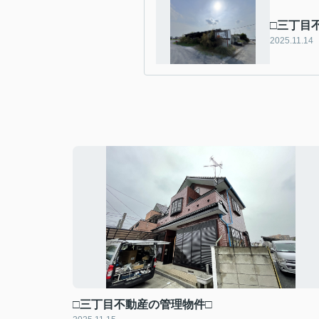
□三丁目
2025.11.14
□三丁目不動産の管理物件□