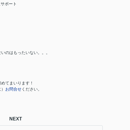
速サポート
ないのはもったいない。。。
！
努めてまいります！
に）
お問合せ
ください。
NEXT