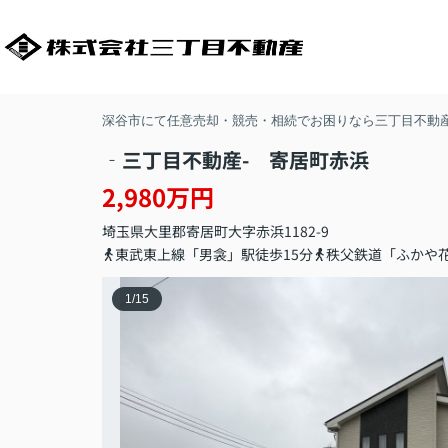
深谷市にて任意売却・競売・相続でお困りなら三丁目不動
‐三丁目不動産- 寄居町赤浜
2,980万円
埼玉県
大里郡寄居町
大字赤浜
1182-9
東武東上線「男衾」駅徒歩15分
秩父鉄道「ふかや花
1
/
15