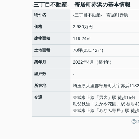
‐三丁目不動産- 寄居町赤浜の基本情報
物件名
‐三丁目不動産- 寄居町赤浜
価格
2,980万円
建物面積
119.24㎡
土地面積
70坪(231.42㎡)
築年月
2022年4月（築4年）
総戸数
-
所在地
埼玉県
大里郡寄居町
大字赤浜
1182
交通
東武東上線
「
男衾
」駅 徒歩15分
秩父鉄道
「
ふかや花園
」駅 徒歩4
東武東上線
「
みなみ寄居
」駅 徒歩