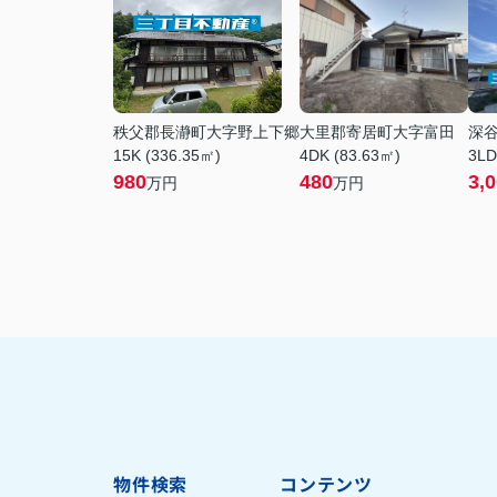
秩父郡長瀞町大字野上下郷
大里郡寄居町大字富田
深
15K (336.35㎡)
4DK (83.63㎡)
3LD
980
480
3,
万円
万円
物件検索
コンテンツ