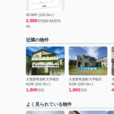
36.06坪 (119.24㎡)
2,980
万円(82.64万円/
坪)
近隣の物件
大里郡寄居町大字桜沢
大里郡寄居町大字桜沢
4LDK (101.02㎡)
3LDK (100.19㎡)
4
1,900
1,980
4
万円
万円
よく見られている物件