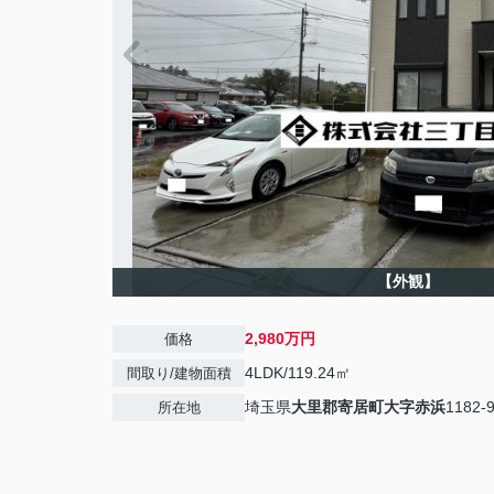
【外観】
2,980万円
価格
4LDK/119.24㎡
間取り/建物面積
埼玉県
大里郡寄居町
大字赤浜
1182-
所在地