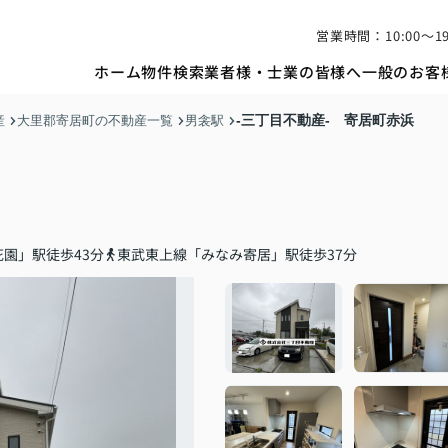
営業時間：10:00〜19
ホーム
物件検索
業者様・士業の皆様へ
一般のお客
‐三丁目不動産- 寄居町赤浜
産
大里郡寄居町の不動産一覧
男衾駅
園」駅徒歩43分
東武東上線「みなみ寄居」駅徒歩37分