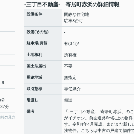
‐三丁目不動産- 寄居町赤浜の詳細情報
設備条件
閑静な住宅地
駐車3台可
設備(その他)
-
駐車場/月額
有(3台)/-
土地権利
所有権
国土法届出
不要
用途地域
無指定
-9
取引態様
専任媒介
3分
引渡し
相談
37分
備考
「‐三丁目不動産- 寄居町赤浜」の
情報の見方
がイチオシ。前面道路6m以上の物件
す。令和4年4月完成、まだまだ新し
浅物件。こちらは中古の戸建て物件