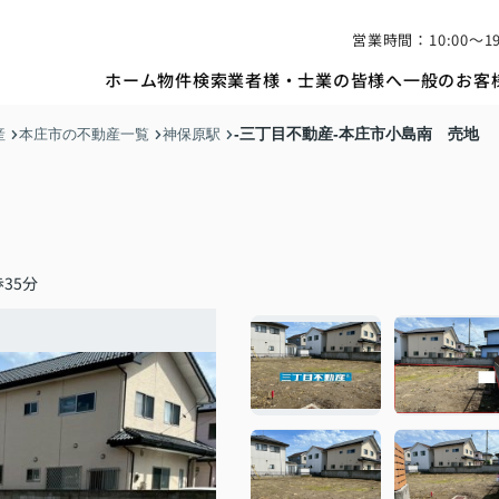
営業時間：10:00〜19
ホーム
物件検索
業者様・士業の皆様へ
一般のお客
-三丁目不動産-本庄市小島南 売地
産
本庄市の不動産一覧
神保原駅
35分