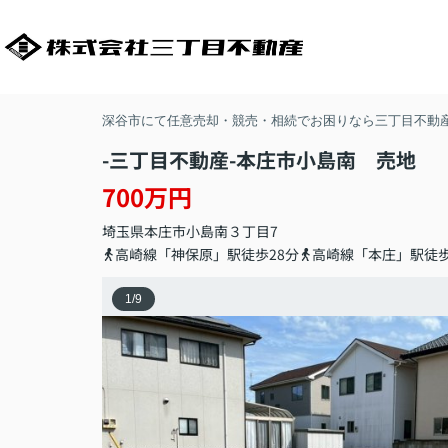
深谷市にて任意売却・競売・相続でお困りなら三丁目不動
-三丁目不動産-本庄市小島南 売地
700万円
埼玉県
本庄市
小島南
３丁目7
高崎線「神保原」駅徒歩28分
高崎線「本庄」駅徒歩
1
/
9