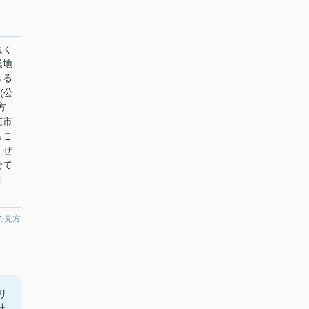
短く
業地
きる
(公
方
庄市
らこ
。ぜ
せて
ま
の見方
リ
社