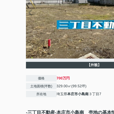
【外観】
700万円
価格
329.00㎡(99.52坪)
土地面積(坪数)
埼玉県
本庄市
小島南
３丁目7
所在地
-三丁目不動産-本庄市小島南 売地の基本