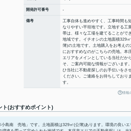
開発許可番号
-
備考
工事自体も進めやすく、工事時間も
なりやすい平坦地です。立地する工
帯は、様々な工場を建てることがで
地域です。イチオシの土地面積329㎡
簿)の土地です。土地購入をお考えの
におすすめなのがこちらの売地。本
エリアをメインとしている当社だか
そ、ご案内可能な情報がございます
ひ当社に不動産探しのお手伝いをさ
ください。ご連絡をお待ちしており
す。
情報
ント(おすすめポイント)
小島南 売地」です。土地面積は329㎡(公簿)あります。環境の良いエ
の増進を図って定められた地域です。本庄市エリアの不動産探しは、当