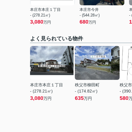
本庄市本庄１丁目
本庄市今井
- (278.21㎡)
- (544.28㎡)
-
3,080
680
1
万円
万円
よく見られている物件
本庄市本庄１丁目
秩父市柳田町
秩父市
- (278.21㎡)
- (174.82㎡)
- (390
3,080
635
580
万円
万円