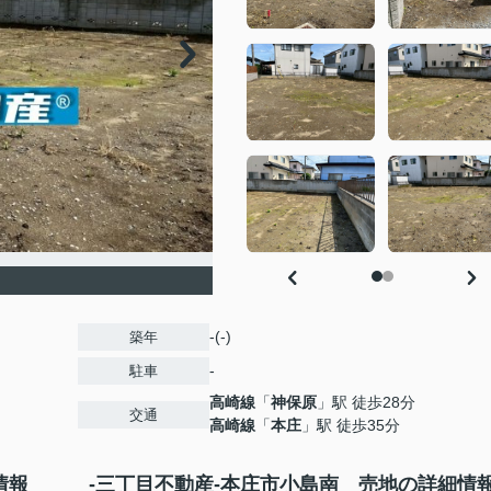
-(-)
築年
-
駐車
高崎線
「
神保原
」駅 徒歩28分
交通
高崎線
「
本庄
」駅 徒歩35分
情報
-三丁目不動産-本庄市小島南 売地の詳細情