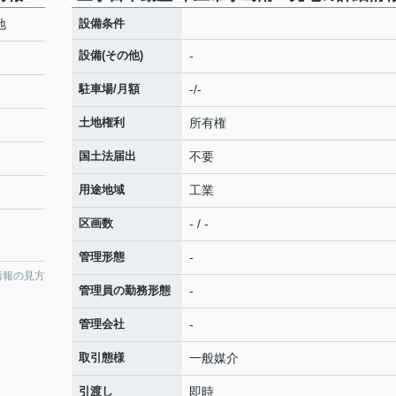
地
設備条件
設備(その他)
-
駐車場/月額
-/-
土地権利
所有権
国土法届出
不要
用途地域
工業
区画数
- / -
管理形態
-
情報の見方
管理員の勤務形態
-
管理会社
-
取引態様
一般媒介
引渡し
即時