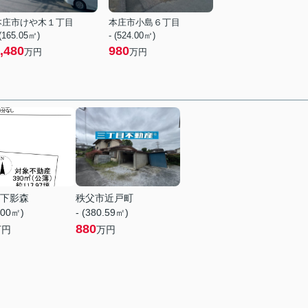
本庄市けや木１丁目
本庄市小島６丁目
 (165.05㎡)
- (524.00㎡)
,480
980
万円
万円
下影森
秩父市近戸町
.00㎡)
- (380.59㎡)
880
万円
万円