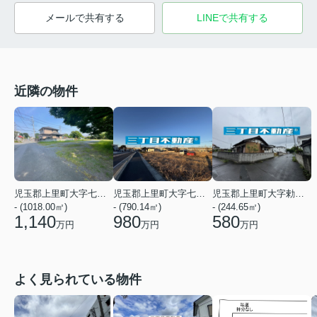
メールで共有する
LINEで共有する
近隣の物件
児玉郡上里町大字七本木
児玉郡上里町大字勅使河原
児玉郡上里町大字七本木
- (790.14㎡)
- (244.65㎡)
- (1018.00㎡)
980
580
1,140
万円
万円
万円
よく見られている物件