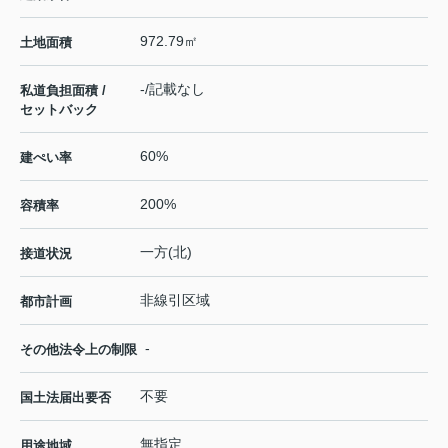
972.79㎡
土地面積
-/記載なし
私道負担面積 /
セットバック
60%
建ぺい率
200%
容積率
一方(北)
接道状況
非線引区域
都市計画
-
その他法令上の制限
不要
国土法届出要否
無指定
用途地域