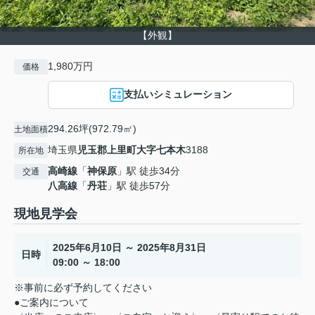
【外観】
1,980万円
価格
支払いシミュレーション
294.26坪(972.79㎡)
土地面積
埼玉県
児玉郡上里町
大字七本木
3188
所在地
高崎線
「
神保原
」駅 徒歩34分
交通
八高線
「
丹荘
」駅 徒歩57分
現地見学会
2025年6月10日 ～ 2025年8月31日
日時
09:00 ～ 18:00
※事前に必ず予約してください
●ご案内について