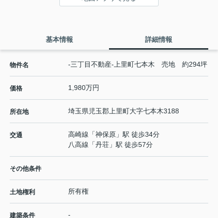
基本情報
詳細情報
-三丁目不動産-上里町七本木 売地 約294坪
物件名
1,980万円
価格
埼玉県
児玉郡上里町
大字七本木
3188
所在地
高崎線
「
神保原
」駅 徒歩34分
交通
八高線
「
丹荘
」駅 徒歩57分
その他条件
所有権
土地権利
-
建築条件