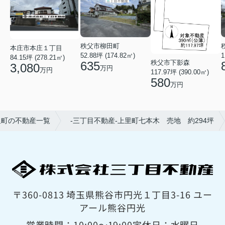
秩父市柳田町
本庄市本庄１丁目
52.88坪 (174.82㎡)
1
84.15坪 (278.21㎡)
秩父市下影森
635
3,080
万円
万円
117.97坪 (390.00㎡)
580
万円
里町の不動産一覧
-三丁目不動産-上里町七本木 売地 約294坪
〒360-0813 埼玉県熊谷市円光１丁目3-16 ユー
アール熊谷円光
営業時間：10:00〜19:00
定休日：水曜日