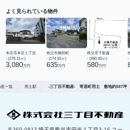
よく見られている物件
本庄市本庄１丁目
秩父市柳田町
秩父市下影森
- (278.21㎡)
- (174.82㎡)
- (390.00㎡)
-
3,080
635
580
万円
万円
万円
動産一覧
用土駅
-三丁目不動産- 寄居町用土 敷地約587坪
〒360-0813 埼玉県熊谷市円光１丁目3-16 ユー