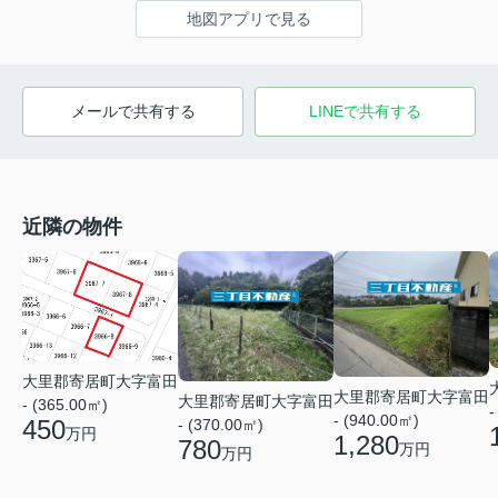
地図アプリで見る
メールで共有する
LINEで共有する
近隣の物件
大里郡寄居町大字富田
大里郡寄居町大字富田
大里郡寄居町大字富田
- (365.00㎡)
-
- (940.00㎡)
450
- (370.00㎡)
万円
1,280
780
万円
万円