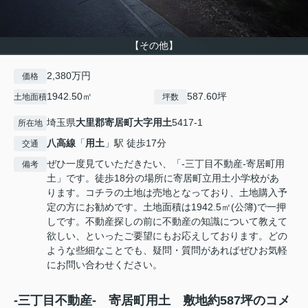
【その他】
2,380万円
価格
1942.50㎡
587.60坪
土地面積
坪数
埼玉県
大里郡寄居町
大字用土
5417-1
所在地
八高線
「
用土
」駅 徒歩17分
交通
ぜひ一度見ていただきたい、「-三丁目不動産-寄居町用
備考
土」です。徒歩18分の場所に寄居町立用土小学校があ
ります。コチラの土地は売地となっており、土地購入予
定の方にお勧めです。土地面積は1942.5㎡(公簿)で一押
しです。不動産探しの前に不動産の知識について教えて
欲しい、といったご要望にもお応えしております。どの
ような些細なことでも、疑問・質問があればぜひお気軽
にお問い合わせください。
-三丁目不動産- 寄居町用土 敷地約587坪のコメ