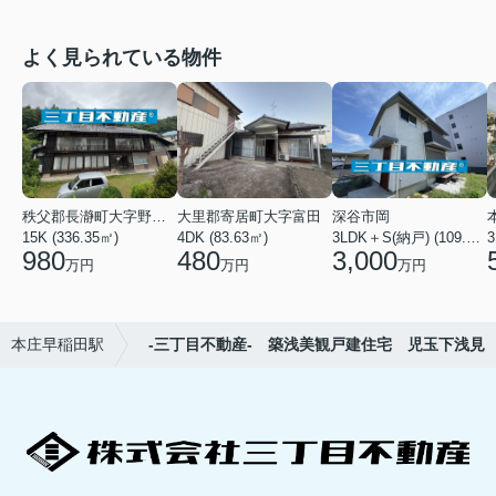
よく見られている物件
秩父郡長瀞町大字野上下郷
大里郡寄居町大字富田
深谷市岡
15K (336.35㎡)
4DK (83.63㎡)
3LDK＋S(納戸) (109.80㎡)
980
480
3,000
万円
万円
万円
本庄早稲田駅
-三丁目不動産- 築浅美観戸建住宅 児玉下浅見