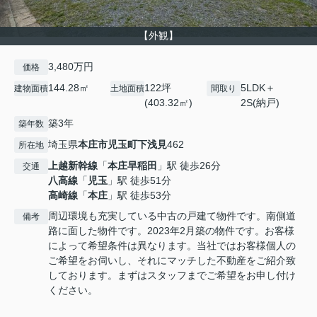
【外観】
3,480万円
価格
144.28㎡
122坪
5LDK＋
建物面積
土地面積
間取り
(403.32㎡)
2S(納戸)
築3年
築年数
埼玉県
本庄市
児玉町下浅見
462
所在地
上越新幹線
「
本庄早稲田
」駅 徒歩26分
交通
八高線
「
児玉
」駅 徒歩51分
高崎線
「
本庄
」駅 徒歩53分
周辺環境も充実している中古の戸建て物件です。南側道
備考
路に面した物件です。2023年2月築の物件です。お客様
によって希望条件は異なります。当社ではお客様個人の
ご希望をお伺いし、それにマッチした不動産をご紹介致
しております。まずはスタッフまでご希望をお申し付け
ください。