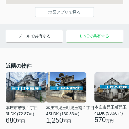
地図アプリで見る
メールで共有する
LINEで共有する
近隣の物件
本庄市児玉町児玉
本庄市若泉１丁目
本庄市児玉町児玉南２丁目
4LDK (93.56㎡)
3LDK (72.87㎡)
4SLDK (130.83㎡)
570
680
1,250
万円
万円
万円