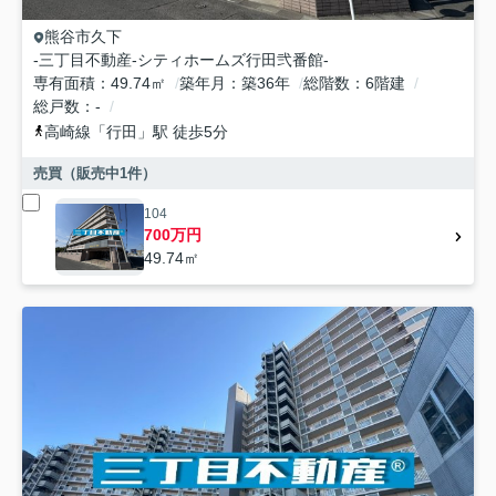
熊谷市
久下
-三丁目不動産-シティホームズ行田弐番館-
専有面積
49.74㎡
築年月
築36年
総階数
6階建
総戸数
-
高崎線
「
行田
」駅 徒歩5分
売買（販売中
1
件）
104
700万円
49.74㎡