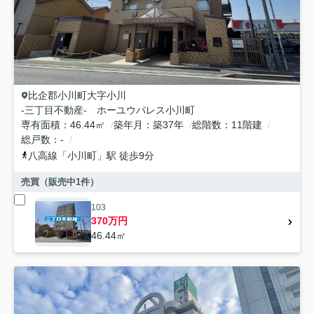
比企郡小川町
大字小川
-三丁目不動産- ホーユウパレス小川町
専有面積
46.44㎡
築年月
築37年
総階数
11階建
総戸数
-
八高線
「
小川町
」駅 徒歩9分
売買（販売中
1
件）
103
370万円
46.44㎡