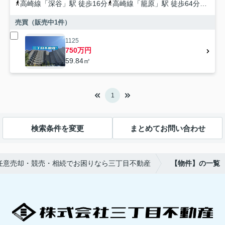
高崎線
「
深谷
」駅 徒歩16分
高崎線
「
籠原
」駅 徒歩64分
秩父
売買（販売中
1
件）
1125
750万円
59.84㎡
1
検索条件を変更
まとめてお問い合わせ
任意売却・競売・相続でお困りなら三丁目不動産
【物件】の一覧