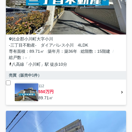
比企郡小川町
大字小川
-三丁目不動産- ダイアパレス小川 4LDK
専有面積
89.71㎡
築年月
築36年
総階数
15階建
総戸数
-
八高線
「
小川町
」駅 徒歩10分
売買（販売中
1
件）
112
550万円
89.71㎡