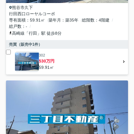
熊谷市
久下
行田西口ローヤルコーポ
専有面積
59.91㎡
築年月
築35年
総階数
4階建
総戸数
-
高崎線
「
行田
」駅 徒歩8分
売買（販売中
1
件）
302
530万円
59.91㎡