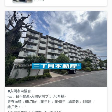
入間市
向陽台
-三丁目不動産-入間駅前プラザ6号棟-
専有面積
65.78㎡
築年月
築40年
総階数
5階建
総戸数
-