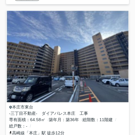
本庄市
東台
-三丁目不動産- ダイアパレス本庄 工事
専有面積
64.58㎡
築年月
築36年
総階数
11階建
総戸数
-
高崎線
「
本庄
」駅 徒歩12分