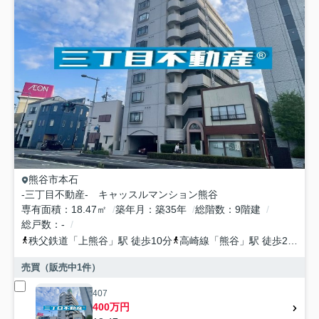
熊谷市
本石
-三丁目不動産- キャッスルマンション熊谷
専有面積
18.47㎡
築年月
築35年
総階数
9階建
総戸数
-
秩父鉄道
「
上熊谷
」駅 徒歩10分
高崎線
「
熊谷
」駅 徒歩20分
売買（販売中
1
件）
407
400万円