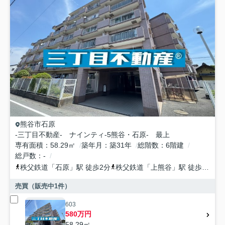
熊谷市
石原
-三丁目不動産- ナインティ-5熊谷・石原- 最上
専有面積
58.29㎡
築年月
築31年
総階数
6階建
総戸数
-
秩父鉄道
「
石原
」駅 徒歩2分
秩父鉄道
「
上熊谷
」駅 徒歩18分
売買（販売中
1
件）
603
580万円
58.29㎡