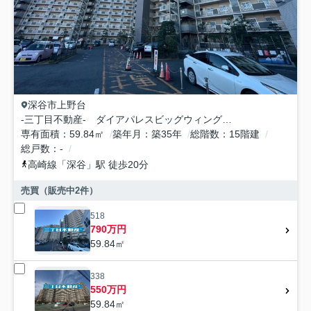
深谷市
上野台
-三丁目不動産- ダイアパレスビッグウィング深谷
専有面積
59.84㎡
築年月
築35年
総階数
15階建
総戸数
-
高崎線
「
深谷
」駅 徒歩20分
売買（販売中
2
件）
518
790万円
59.84㎡
338
550万円
59.84㎡