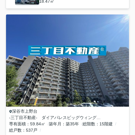
18.47㎡
深谷市
上野台
-三丁目不動産- ダイアパレスビッグウィング深谷 内工事
専有面積
59.84㎡
築年月
築35年
総階数
15階建
総戸数
537戸